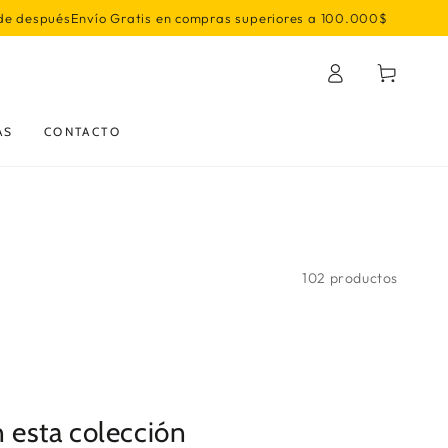
e después
Envío Gratis en compras superiores a 100.000$
Iniciar
Carrito
sesión
AS
CONTACTO
102 productos
 esta colección