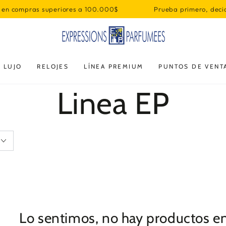
 en compras superiores a 100.000$
Prueba primero, decid
 LUJO
RELOJES
LÍNEA PREMIUM
PUNTOS DE VENT
Colección:
Linea EP
Lo sentimos, no hay productos en