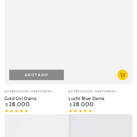
AGOTADO
Vendedor:
Vendedor:
EXPRESSIONS-PARFUMEES
EXPRESSIONS-PARFUMEES
Gold Girl Dama
Luzht Blue Dama
28.000
28.000
Precio
Precio
$
$
regular
regular