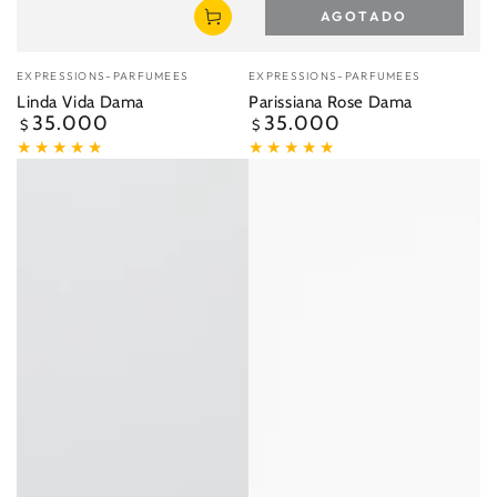
AGOTADO
Vendedor:
Vendedor:
EXPRESSIONS-PARFUMEES
EXPRESSIONS-PARFUMEES
Linda Vida Dama
Parissiana Rose Dama
35.000
35.000
Precio
Precio
$
$
regular
regular