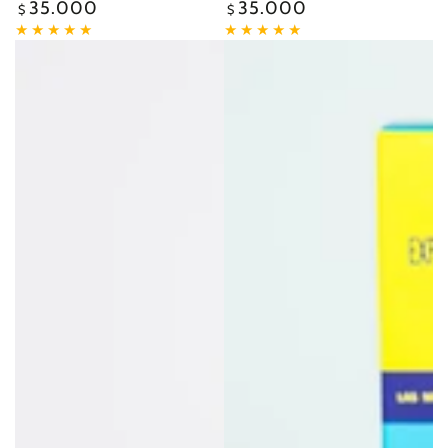
35.000
35.000
Precio
Precio
$
$
regular
regular