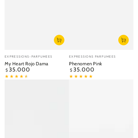
Vendedor:
Vendedor:
EXPRESSIONS-PARFUMEES
EXPRESSIONS PARFUMEES
My Heart Rojo Dama
Phenomen Pink
35.000
35.000
Precio
Precio
$
$
regular
regular