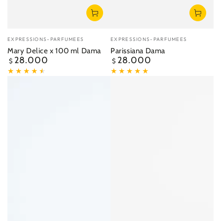
Vendedor:
Vendedor:
EXPRESSIONS-PARFUMEES
EXPRESSIONS-PARFUMEES
Mary Delice x 100 ml Dama
Parissiana Dama
28.000
28.000
Precio
Precio
$
$
regular
regular