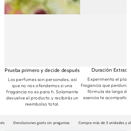
Duración Extraord
Prueba primero y decide después
Experimenta el plac
Los perfumes son personales, así
fragancia que perdura.
que no nos ofendemos si una
fórmula de larga dur
fragancia no es para ti. Solamente
esencia te acompaña t
devuelve el producto y recibirás un
reembolso total.
evoluciones gratis sin preguntas
Compra más de 3 unidades y ahorra has