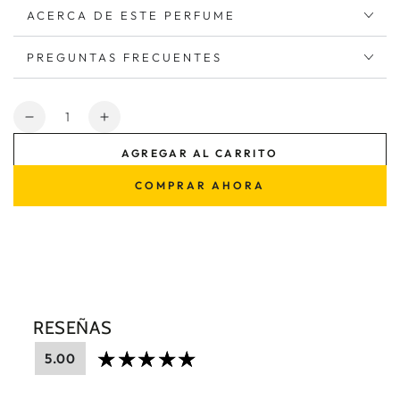
ACERCA DE ESTE PERFUME
PREGUNTAS FRECUENTES
Cantidad
Reducir
Aumentar
cantidad
cantidad
AGREGAR AL CARRITO
para
para
2
2
COMPRAR AHORA
Billions
Billions
Luke
Luke
Hombre
Hombre
RESEÑAS
5.00