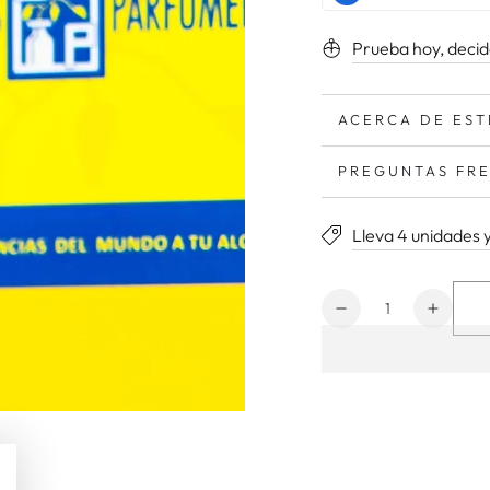
Prueba hoy, deci
ACERCA DE EST
PREGUNTAS FR
Lleva 4 unidades 
Cantidad
Reducir
Aumen
cantidad
cantid
para
para
2
2
Billones
Billon
x
x
100
100
ml
ml