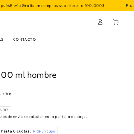
is en compras superiores a 100.000$
Prueba primero, dec
Iniciar
Carrito
sesión
AS
CONTACTO
x 100 ml hombre
eseñas
ADO
stos de envío
se calculan en la pantalla de pago.