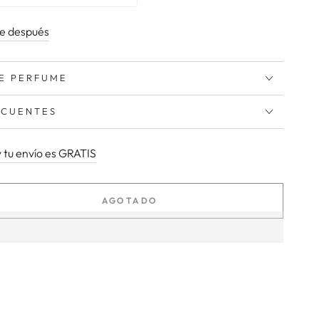
de después
E PERFUME
ECUENTES
y tu envío es GRATIS
AGOTADO
tar
ad
es