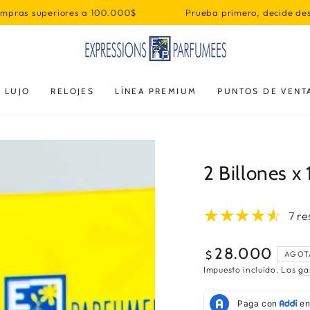
es a 100.000$
Prueba primero, decide después
Envío Grat
 LUJO
RELOJES
LÍNEA PREMIUM
PUNTOS DE VENT
2 Billones 
7 r
28.000
Precio
$
AGOT
regular
Impuesto incluido. Los
ga