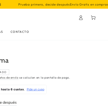
primero, decide después
Envío Gratis en compras superiores a 100
Iniciar
Carrito
sesión
AS
CONTACTO
ama
ADO
stos de envío
se calculan en la pantalla de pago.
de después