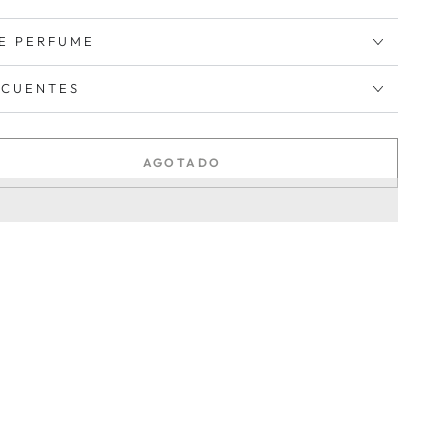
E PERFUME
ECUENTES
AGOTADO
tar
ad
tic