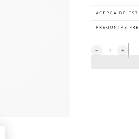
ACERCA DE EST
PREGUNTAS FR
Cantidad
Reducir
Aumen
cantidad
cantid
para
para
Fantastic
Fantas
Dama
Dama