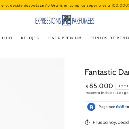
és
Envío Gratis en compras superiores a 100.000$
Prueba 
 LUJO
RELOJES
LÍNEA PREMIUM
PUNTOS DE VENT
Fantastic D
85.000
Precio
$
AGOT
regular
Impuesto incluido. Los
ga
Prueba hoy, deci