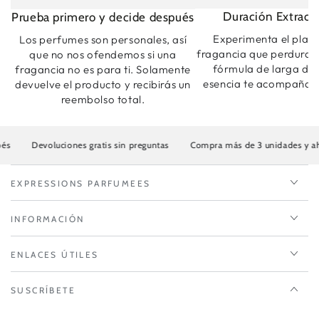
Duración Extraord
Prueba primero y decide después
Experimenta el plac
Los perfumes son personales, así
fragancia que perdura.
que no nos ofendemos si una
fórmula de larga dur
fragancia no es para ti. Solamente
esencia te acompaña t
devuelve el producto y recibirás un
reembolso total.
Devoluciones gratis sin preguntas
Compra más de 3 unidades y ahorra ha
EXPRESSIONS PARFUMEES
INFORMACIÓN
ENLACES ÚTILES
SUSCRÍBETE