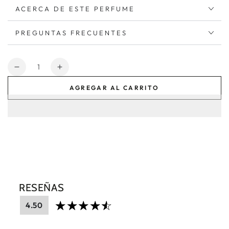
ACERCA DE ESTE PERFUME
PREGUNTAS FRECUENTES
Cantidad
Reducir
Aumentar
cantidad
cantidad
AGREGAR AL CARRITO
para
para
Invencible
Invencible
Leyenda
Leyenda
Hombre
Hombre
RESEÑAS
4.50