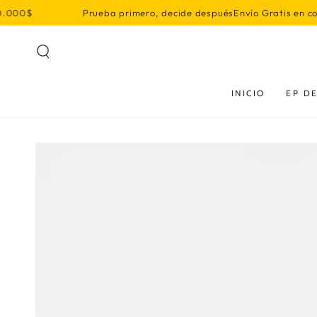
IR AL
Prueba primero, decide después
Envío Gratis en compras superiore
CONTENIDO
INICIO
EP DE
IR A LA INFORMACIÓN
DEL PRODUCTO