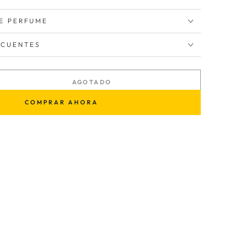
E PERFUME
ECUENTES
AGOTADO
tar
ad
COMPRAR AHORA