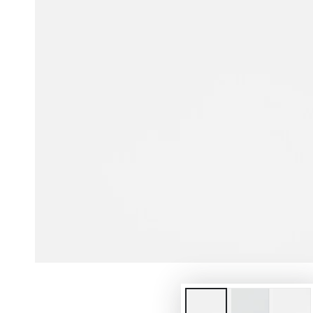
Abrir
medios
1
en
modal