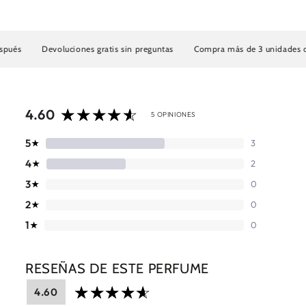
voluciones gratis sin preguntas
Compra más de 3 unidades con ENVIO GR
4.60
5 OPINIONES
5
3
★
4
2
★
3
0
★
2
0
★
1
0
★
RESEÑAS DE ESTE PERFUME
4.60