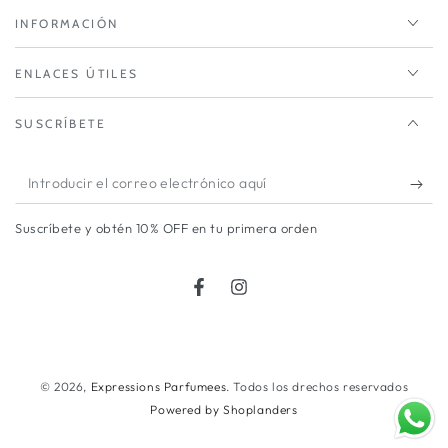
INFORMACIÓN
ENLACES ÚTILES
SUSCRÍBETE
Introducir
el
Suscríbete y obtén 10% OFF en tu primera orden
correo
electrónico
Facebook
Instagram
aquí
Métodos
de
© 2026,
Expressions Parfumees
. Todos los drechos reservados
Powered by Shoplanders
pago