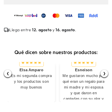
White
White
Hombre
Hombre
Llega entre
12. agosto
y
16. agosto
.
Qué dicen sobre nuestros productos:
Elsa Amparo
Esneison
❮
❯
Es mi segunda compra
Me gustaron mucho por
y los productos son
qué eran un regalo para
muy buenos
mi madre y mi esposa
y que daron en
cantadas con su olor y
duración lo re
comiendo %100