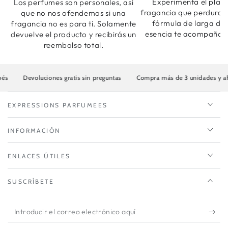
Experimenta el plac
Los perfumes son personales, así
fragancia que perdura.
que no nos ofendemos si una
fórmula de larga dur
fragancia no es para ti. Solamente
esencia te acompaña t
devuelve el producto y recibirás un
reembolso total.
Devoluciones gratis sin preguntas
Compra más de 3 unidades y ahorra ha
EXPRESSIONS PARFUMEES
INFORMACIÓN
ENLACES ÚTILES
SUSCRÍBETE
Introducir
el