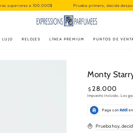
100.000$
Prueba primero, decide después
Envío Gratis en
 LUJO
RELOJES
LÍNEA PREMIUM
PUNTOS DE VENT
Monty Starr
28.000
Precio
$
regular
Impuesto incluido. Los
ga
Prueba hoy, deci