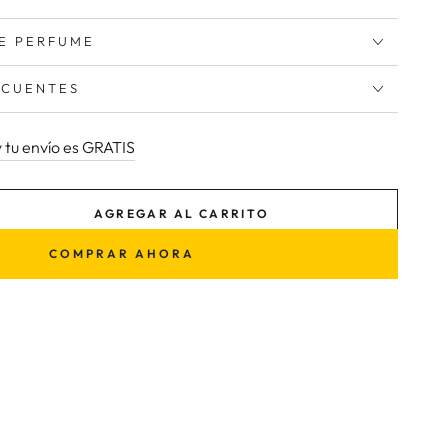
E PERFUME
ECUENTES
y tu envío es GRATIS
AGREGAR AL CARRITO
tar
ad
COMPRAR AHORA
e