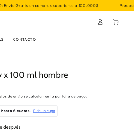
 compras superiores a 100.000$
Prueba primero, decide d
Iniciar
Carrito
sesión
AS
CONTACTO
y x 100 ml hombre
stos de envío
se calculan en la pantalla de pago.
de después