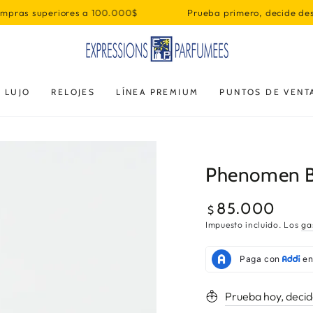
 100.000$
Prueba primero, decide después
Envío Gratis e
 LUJO
RELOJES
LÍNEA PREMIUM
PUNTOS DE VENT
Phenomen B
85.000
Precio
$
regular
Impuesto incluido. Los
ga
Prueba hoy, deci