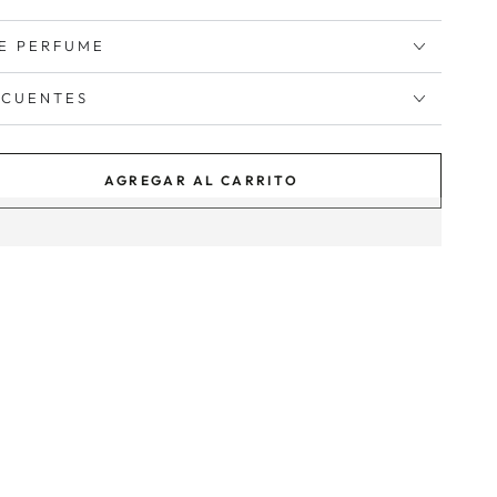
E PERFUME
ECUENTES
AGREGAR AL CARRITO
tar
ad
omen