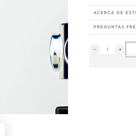
ACERCA DE EST
PREGUNTAS FR
Cantidad
Reducir
Aumen
cantidad
cantid
para
para
Phenomen
Phen
Black
Black