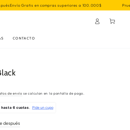
n compras superiores a 100.000$
Prueba primero, decide
Iniciar
Carrito
sesión
AS
CONTACTO
lack
stos de envío
se calculan en la pantalla de pago.
de después