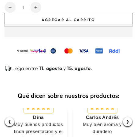
Cantidad
Reducir
Aumentar
cantidad
cantidad
AGREGAR AL CARRITO
para
para
Phenomen
Phenomen
Pink
Pink
Llega entre
11. agosto
y
15. agosto
.
Qué dicen sobre nuestros productos:
Dina
Carlos Andrés
❮
❯
Muy buenos productos
Muy bien aroma y
linda presentación y el
duradero