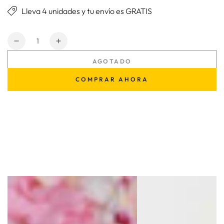
Lleva 4 unidades y tu envío es GRATIS
Cantidad
Reducir
Aumentar
cantidad
cantidad
AGOTADO
para
para
Sexy
Sexy
COMPRAR AHORA
Angie
Angie
Dama
Dama