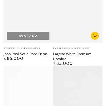
AGOTADO
Vendedor:
Vendedor:
EXPRESSIONS-PARFUMEES
EXPRESSIONS-PARFUMEES
Jhon Pool Scala Rose Dama
Lagarte White Premium
85.000
Precio
Hombre
$
regular
85.000
Precio
$
regular