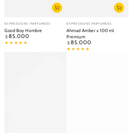
Vendedor:
Vendedor:
EXPRESSIONS-PARFUMEES
EXPRESSIONS PARFUMEES
Good Boy Hombre
Ahmad Amber x 100 ml
85.000
Precio
Premium
$
regular
85.000
Precio
$
regular