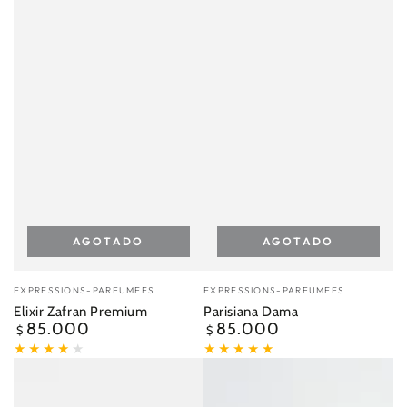
AGOTADO
AGOTADO
Vendedor:
Vendedor:
EXPRESSIONS-PARFUMEES
EXPRESSIONS-PARFUMEES
Elixir Zafran Premium
Parisiana Dama
85.000
85.000
Precio
Precio
$
$
regular
regular