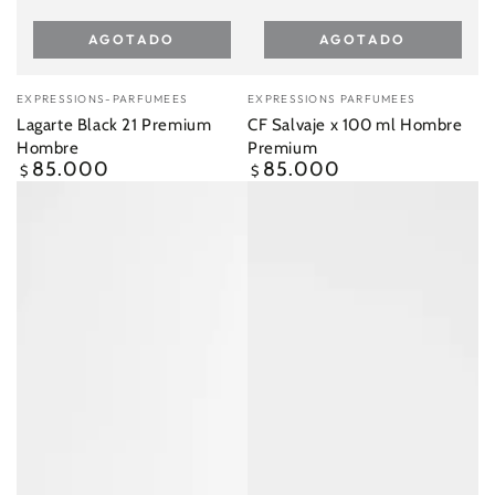
AGOTADO
AGOTADO
Vendedor:
Vendedor:
EXPRESSIONS-PARFUMEES
EXPRESSIONS PARFUMEES
Lagarte Black 21 Premium
CF Salvaje x 100 ml Hombre
Hombre
Premium
85.000
85.000
Precio
Precio
$
$
regular
regular