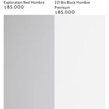
Exploration Red Hombre
221 Bis Black Hombre
85.000
Precio
Premium
$
regular
85.000
Precio
$
regular