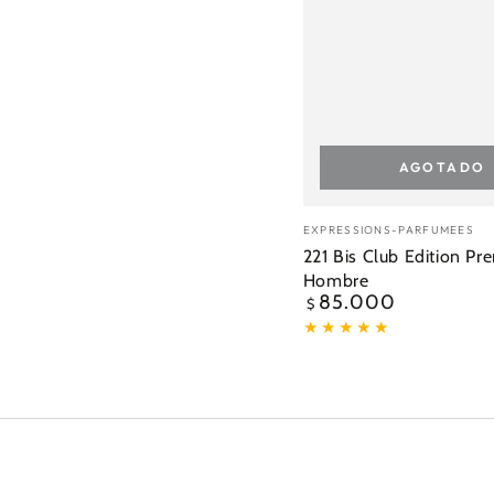
AGOTADO
Vendedor:
EXPRESSIONS-PARFUMEES
221 Bis Club Edition P
Hombre
85.000
Precio
$
regular