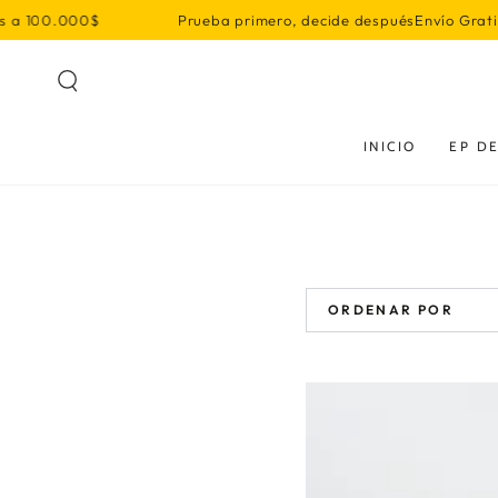
IR AL
100.000$
Prueba primero, decide después
Envío Gratis en 
CONTENIDO
INICIO
EP DE
ORDENAR POR
221
Bis
Club
Edition