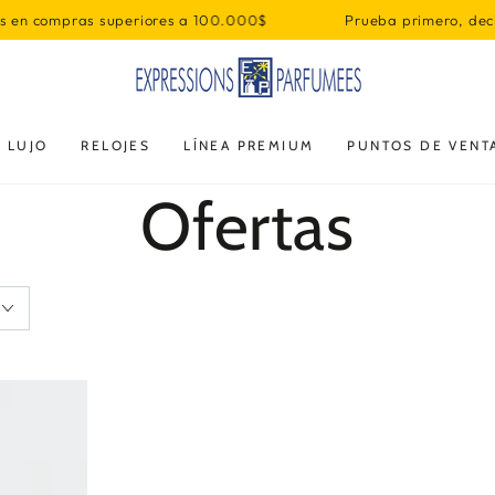
compras superiores a 100.000$
Prueba primero, decide d
 LUJO
RELOJES
LÍNEA PREMIUM
PUNTOS DE VENT
Colección:
Ofertas